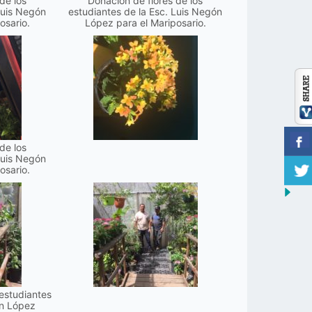
de los
Donación de flores de los
Luis Negón
estudiantes de la Esc. Luis Negón
osario.
López para el Mariposario.
de los
Luis Negón
osario.
estudiantes
ón López