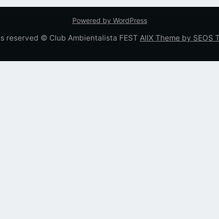
Powered by WordPress
hts reserved © Club Ambientalista FEST
AllX Theme by SEOS