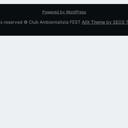
Powered by WordPress
hts reserved © Club Ambientalista FEST
AllX Theme by SEOS